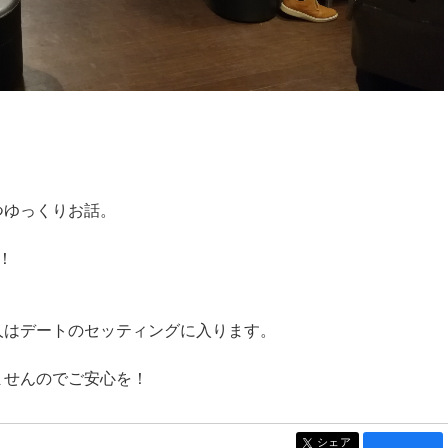
。
つゆっくりお話。
！
人はデートのセッティングに入ります。
ませんのでご安心を！
シェア
entry1328