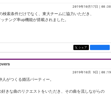
2019年10月17日｜08:38
常の検索条件だけでなく、東大チームに協力いただき、
マッチング率up機能が搭載されました。
。
シェア
entry1329
vers
2019年10月 9日｜08:19
た仲人がつくる婚活パーティー。
の好きな曲のリクエストをいただき、その曲を流しながらの