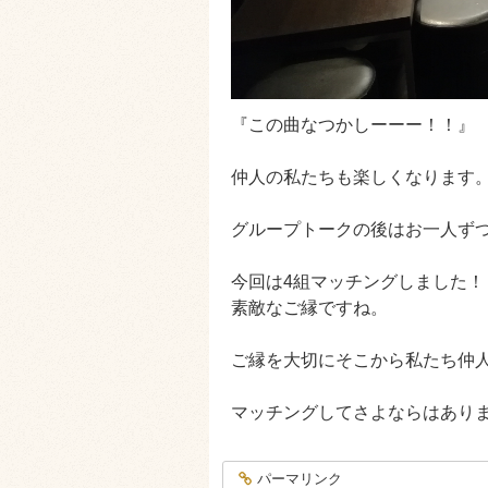
『この曲なつかしーーー！！』
仲人の私たちも楽しくなります
グループトークの後はお一人ず
今回は4組マッチングしました！
素敵なご縁ですね。
ご縁を大切にそこから私たち仲
マッチングしてさよならはあり
パーマリンク
entry1328