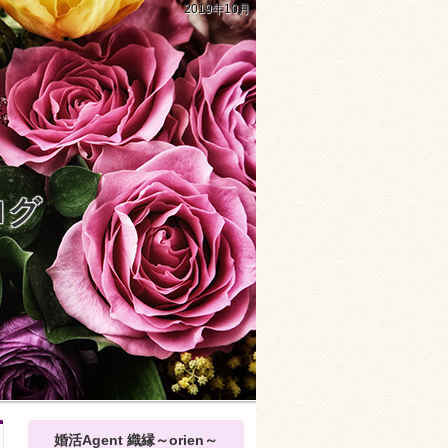
2019年10月
ログ
婚活Agent 織縁～orien～