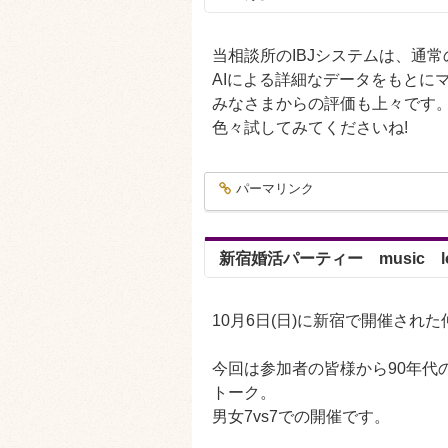
当相談所のIBJシステムは、通
AIによる詳細なデータをもとに
みなさまからの評価も上々です
色々試してみてくださいね!
パーマリンク
entry1329
新宿婚活パーティー music lo
10月6日(日)に新宿で開催され
今回は参加者の皆様から90年代
トーク。
男女7vs7での開催です。