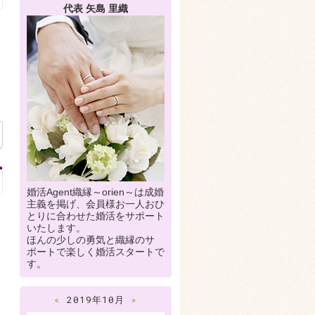
代表 矢島 里織
婚活Agent織縁～orien～は成婚
主義を掲げ、会員様お一人おひ
とりに合わせた婚活をサポート
いたします。
ほんの少しの勇気と織縁のサ
ポートで楽しく婚活スタートで
す。
«
2019年10月
»