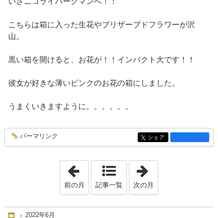
いざニコライバーグマンへ！！
こちらは箱に入った生花やブリザーブドフラワーが沢
山。
黒い箱を開けると、お花が！！インパクト大です！！
彼女が好きな薄いピンクのお花の箱にしました。
うまくいきますように。。。。。。
パーマリンク
entry1353
シェア
entry1353
「2022年3月」
「2022年7月」
前の月
記事一覧
次の月
2022年6月
Home