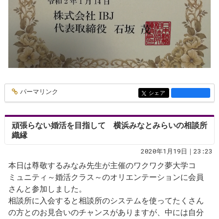
パーマリンク
entry1337
シェア
entry1337
頑張らない婚活を目指して 横浜みなとみらいの相談所
織縁
2020年1月19日｜23:23
本日は尊敬するみなみ先生が主催のワクワク夢大学コ
ミュニティ～婚活クラス～のオリエンテーションに会員
さんと参加しました。
相談所に入会すると相談所のシステムを使ってたくさん
の方とのお見合いのチャンスがありますが、中には自分