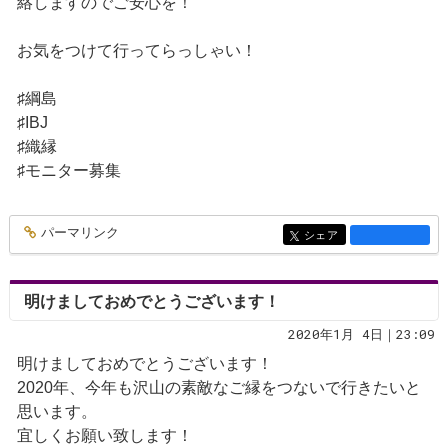
絡しますのでご安心を！
お気をつけて行ってらっしゃい！
♯綱島
♯IBJ
♯織縁
♯モニター募集
パーマリンク
entry1335
シェア
entry1335
明けましておめでとうございます！
2020年1月 4日｜23:09
明けましておめでとうございます！
2020年、今年も沢山の素敵なご縁をつないで行きたいと
思います。
宜しくお願い致します！