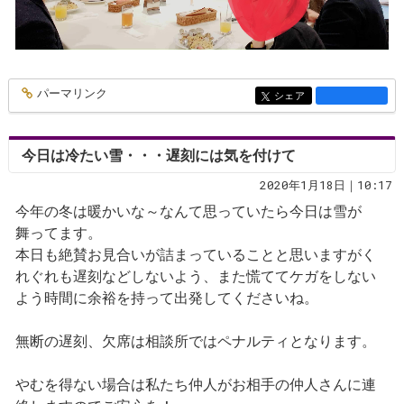
パーマリンク
entry1336
シェア
entry1336
今日は冷たい雪・・・遅刻には気を付けて
2020年1月18日｜10:17
今年の冬は暖かいな～なんて思っていたら今日は雪が
舞ってます。
本日も絶賛お見合いが詰まっていることと思いますがく
れぐれも遅刻などしないよう、また慌ててケガをしない
よう時間に余裕を持って出発してくださいね。
無断の遅刻、欠席は相談所ではペナルティとなります。
やむを得ない場合は私たち仲人がお相手の仲人さんに連