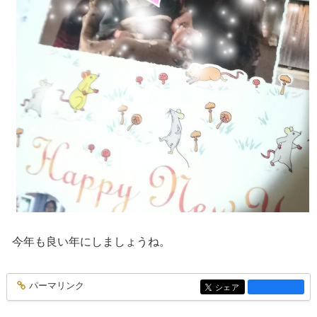
今年も良い年にしましょうね。
パーマリンク
entry1334
シェア
entry1334