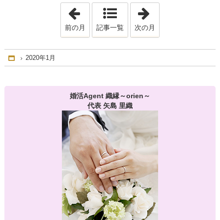
「2019年12月」
「2020年2月」
前の月
記事一覧
次の月
2020年1月
Home
婚活Agent 織縁～orien～
代表 矢島 里織