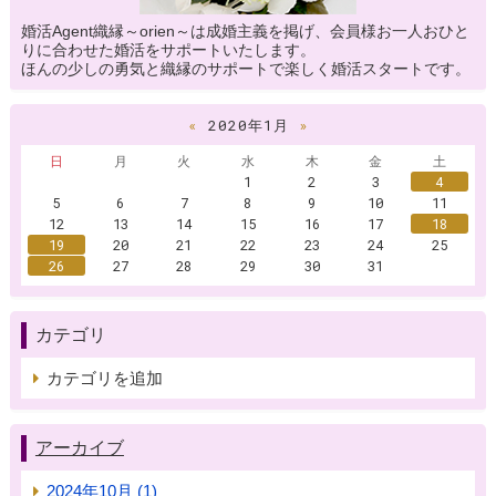
婚活Agent織縁～orien～は成婚主義を掲げ、会員様お一人おひと
りに合わせた婚活をサポートいたします。
ほんの少しの勇気と織縁のサポートで楽しく婚活スタートです。
«
2020年1月
»
日
月
火
水
木
金
土
1
2
3
4
5
6
7
8
9
10
11
12
13
14
15
16
17
18
19
20
21
22
23
24
25
26
27
28
29
30
31
カテゴリ
カテゴリを追加
アーカイブ
2024年10月 (1)