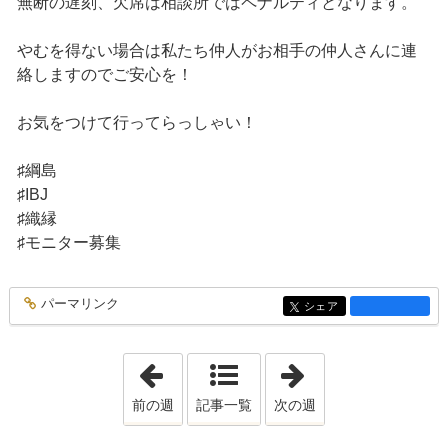
無断の遅刻、欠席は相談所ではペナルティとなります。
やむを得ない場合は私たち仲人がお相手の仲人さんに連
絡しますのでご安心を！
お気をつけて行ってらっしゃい！
♯綱島
♯IBJ
♯織縁
♯モニター募集
パーマリンク
entry1335
シェア
entry1335
「2019年12月29日 - 2020年1月 4日」
「2020年1月19日 
前の週
記事一覧
次の週