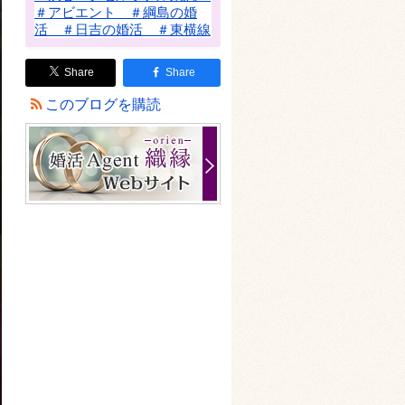
＃アビエント ＃綱島の婚
活 ＃日吉の婚活 ＃東横線
Share
Share
このブログを購読