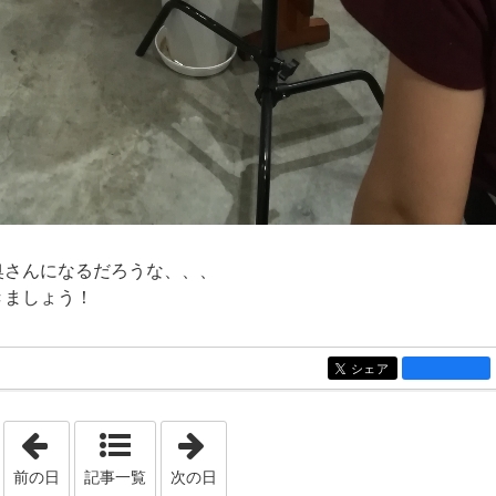
奥さんになるだろうな、、、
きましょう！
シェア
entry1326
「2019年9月 5日」
「2019年10月 9日」
前の日
記事一覧
次の日