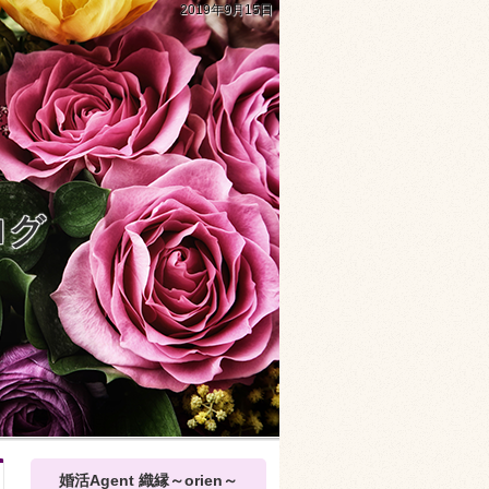
2019年9月15日
ログ
婚活Agent 織縁～orien～