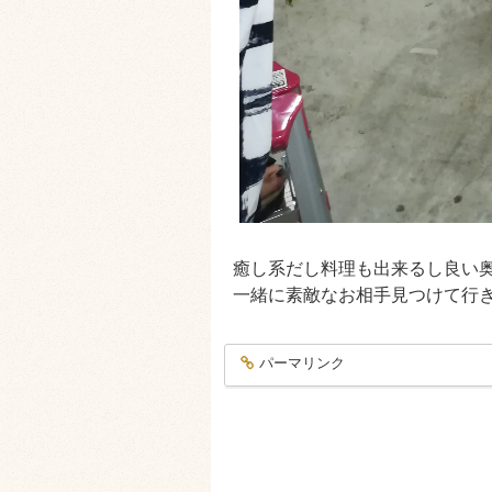
癒し系だし料理も出来るし良い
一緒に素敵なお相手見つけて行
パーマリンク
entry1326