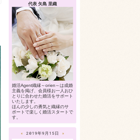
代表 矢島 里織
婚活Agent織縁～orien～は成婚
主義を掲げ、会員様お一人おひ
とりに合わせた婚活をサポート
いたします。
ほんの少しの勇気と織縁のサ
ポートで楽しく婚活スタートで
す。
«
2019年9月15日
»