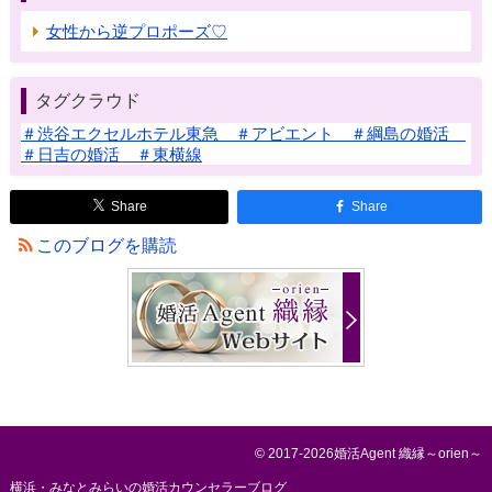
女性から逆プロポーズ♡
タグクラウド
＃渋谷エクセルホテル東急 ＃アビエント ＃綱島の婚活
＃日吉の婚活 ＃東横線
Share
Share
このブログを購読
© 2017-2026婚活Agent 織縁～orien～
横浜・みなとみらいの婚活カウンセラーブログ