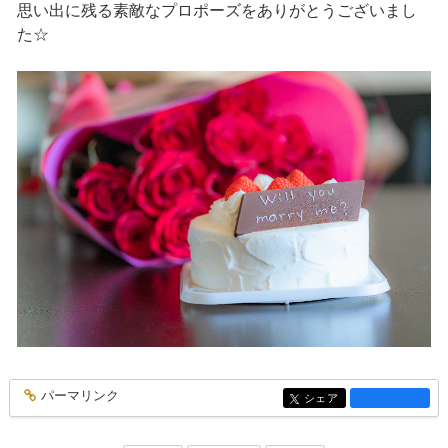
思い出に残る素敵なプロポーズをありがとうございまし
た☆
パーマリンク
entry1367
シェア
entry1367